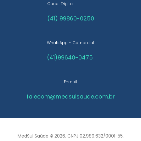
Canal Digital
(41) 99860-0250
WhatsApp - Comercial
(41)99640-0475
E-mail
falecom@medsulsaude.com.br
MedSul Saúde
©
2026. CNPJ 02.989.632/0001-55.