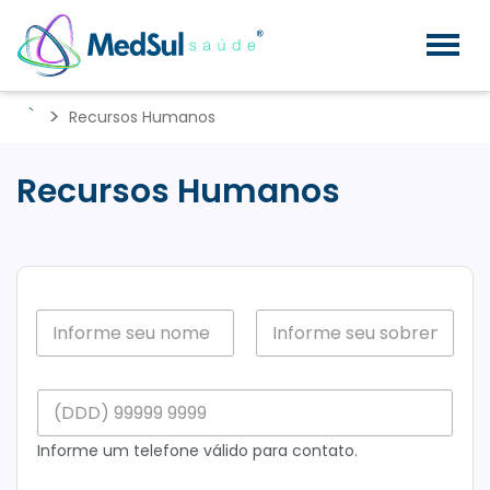
Recursos Humanos
Recursos
Humanos
Recursos Humanos
N
o
m
Nome
Sobrenome
e
N
C
C
o
e
o
m
l
m
e
Informe um telefone válido para contato.
u
p
N
l
l
o