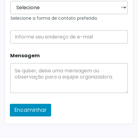
a
F
e
m
r
o
t
e
r
o
*
d
Selecione a forma de contato preferida.
m
e
*
a
d
e
C
o
Mensagem
n
t
a
t
o
*
Encaminhar