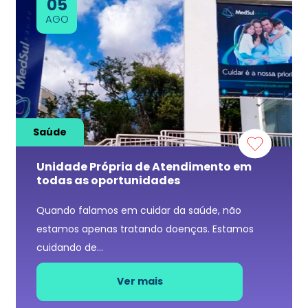
05
AGO
Saúde
Unidade Própria de Atendimento em
todas as oportunidades
Quando falamos em cuidar da saúde, não
estamos apenas tratando doenças. Estamos
cuidando de...
Ver mais