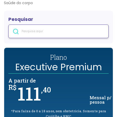
Saúde do corpo
Pesquisar
Plano
Executive Premium
A partir de
111
R$
,40
Mensal p/
/
pessoa
*Para faixa de 0 a 18 anos, sem obstetrícia. Somente para
Curitiba e RMC