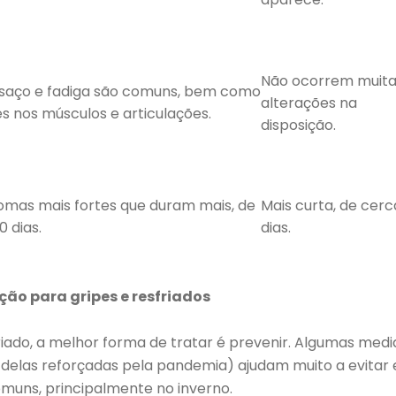
Não ocorrem muita
saço e fadiga são comuns, bem como
alterações na
s nos músculos e articulações.
disposição.
omas mais fortes que duram mais, de
Mais curta, de cerc
0 dias.
dias.
ção para gripes e resfriados
friado, a melhor forma de tratar é prevenir. Algumas med
delas reforçadas pela pandemia) ajudam muito a evitar 
muns, principalmente no inverno.