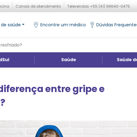
icina
Canais de atendimento
Televendas +55 (41) 99640-0475
 de saúde
Encontre um médico
Dúvidas Frequente
 resfriado?
dSul
Saúde
Saúde d
diferença entre gripe e
o?