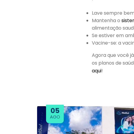
Lave sempre bem 
Mantenha o
siste
alimentação saudá
Se estiver em am
Vacine-se: a vac
Agora que você já
os planos de saú
aqui
!
05
AGO