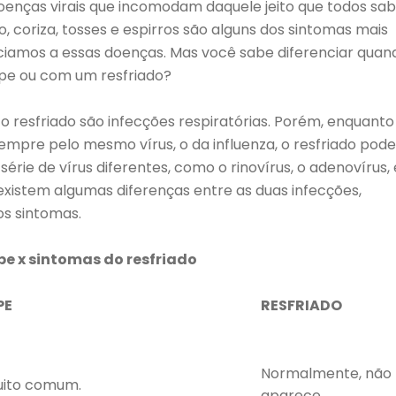
doenças virais que incomodam daquele jeito que todos s
, coriza, tosses e espirros são alguns dos sintomas mais
iamos a essas doenças. Mas você sabe diferenciar quan
pe ou com um resfriado?
o resfriado são infecções respiratórias. Porém, enquanto
empre pelo mesmo vírus, o da influenza, o resfriado pode
érie de vírus diferentes, como o rinovírus, o adenovírus,
 existem algumas diferenças entre as duas infecções,
SAIBA MAIS
SAIBA MAIS
os sintomas.
pe x sintomas do resfriado
PE
RESFRIADO
Normalmente, não
uito comum.
aparece.