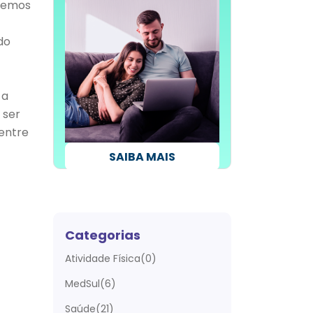
abemos
do
 a
 ser
 entre
SAI
SAIBA MAIS
Categorias
Atividade Física(0)
MedSul(6)
Saúde(21)