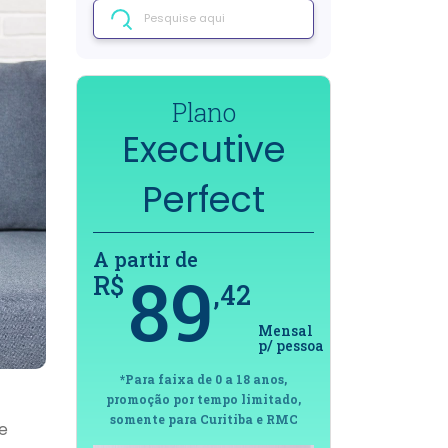
Plano
P
ve
Executive
Exe
t
Premium
Di
A partir de
A partir d
7
111
R$
R$
,40
Mensal
Mensal
p/ pessoa
p/ pessoa
*Para faixa de 0 a 18 anos, sem
 anos,
*Para faixa
obstetrícia. Somente para Curitiba
mitado,
promoção por
e RMC
a e RMC
somente par
e