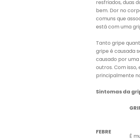
resfriados, duas 
bem. Dor no corpo
comuns que assoc
está com uma gri
Tanto gripe quant
gripe é causada s
causado por uma s
outros. Com isso,
SAIBA MAIS
principalmente n
Sintomas da gri
GRI
FEBRE
É m