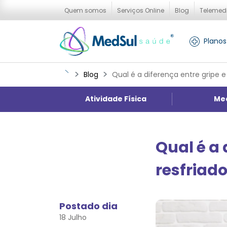
Quem somos
Serviços Online
Blog
Telemed
Planos
Blog
Qual é a diferença entre gripe e
Atividade Física
Me
Qual é a 
resfriad
Postado dia
18 Julho