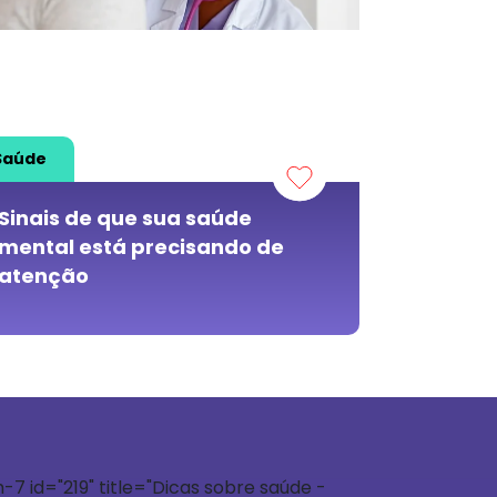
Saúde
Sinais de que sua saúde
mental está precisando de
atenção
7 id="219" title="Dicas sobre saúde -