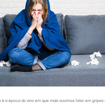
Plano
Plano
Executive
Executi
Direct
Perfec
A partir de
A partir de
79
89
R$
R$
,57
,42
mensal
oa
p/ pessoa
*Para faixa de 0 a 18 anos,
*Para faixa de 0 a 18
promoção por tempo limitado,
promoção por tempo li
somente para Curitiba e RMC
somente para Curitib
no é a época do ano em que mais ouvimos falar em gripes 