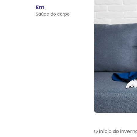
Em
Saúde do corpo
Plano
Executive
Premium
A partir de
111
R$
,40
Mensal
p/ pess
*Para faixa de 0 a 18 anos, sem
obstetrícia. Somente para Curitiba
e RMC
O início do inver